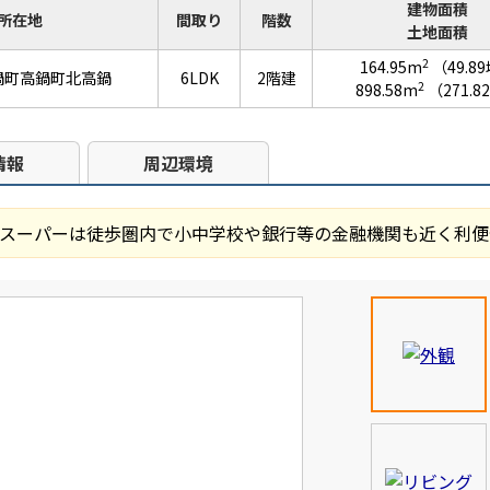
建物面積
所在地
間取り
階数
土地面積
2
164.95m
（49.8
鍋町高鍋町北高鍋
6LDK
2階建
2
898.58m
（271.8
情報
周辺環境
スーパーは徒歩圏内で小中学校や銀行等の金融機関も近く利便