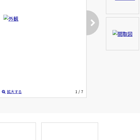
拡大する
1
/ 7