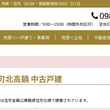
・住宅（6LDK・高鍋駅徒歩24分）[115]
09
営業時間／9:00～19:00（時間外対応可） 
売買＜一戸建て・事業用
売買＜土地
不動産
町北高鍋 中古戸建
物は住宅金融公庫融資住宅仕様で建築されています。