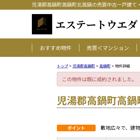
児湯郡高鍋町高鍋町北高鍋の売買中古一戸建て・売家
エステートウエダ
おすすめ物件
売買＜マンション
トップ
>
児湯郡高鍋町
>
高鍋町
>
物件詳細
この物件は既に成約されました。
児湯郡高鍋町高鍋
敷地広々で、建
ポイント